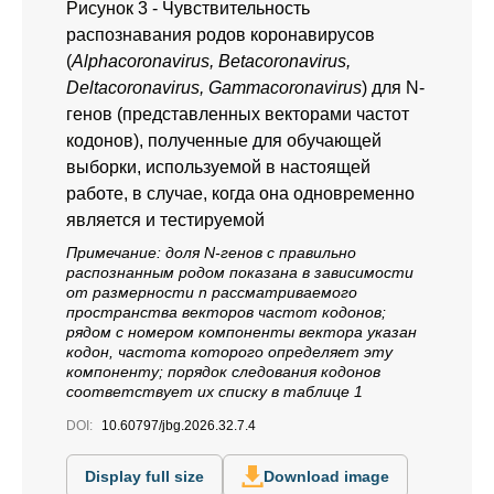
Рисунок 3 -
Чувствительность
распознавания родов коронавирусов
(
Alphacoronavirus, Betacoronavirus,
Deltacoronavirus, Gammacoronavirus
) для N-
генов (представленных векторами частот
кодонов), полученные для обучающей
выборки, используемой в настоящей
работе, в случае, когда она одновременно
является и тестируемой
Примечание: доля N-генов с правильно
распознанным родом показана в зависимости
от размерности n рассматриваемого
пространства векторов частот кодонов;
рядом с номером компоненты вектора указан
кодон, частота которого определяет эту
компоненту; порядок следования кодонов
соответствует их списку в таблице 1
DOI:
10.60797/jbg.2026.32.7.4
Display full size
Download image