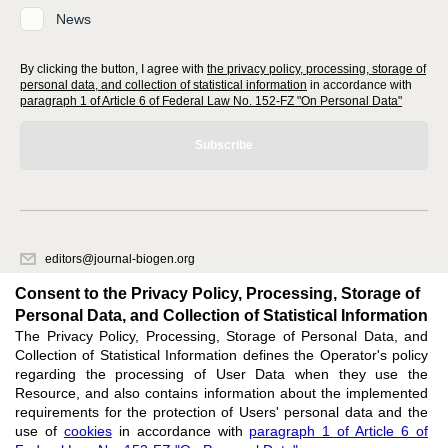
News
By clicking the button, I agree with
the privacy policy, processing, storage of
personal data, and collection of statistical information
in accordance with
paragraph 1 of Article 6 of Federal Law No. 152-FZ "On Personal Data"
Subscribe
editors@journal-biogen.org
620066, Sverdlovsk region, Yekaterinburg, st. Akademicheskaya, 11A,
Consent to the Privacy Policy, Processing, Storage of
office 1
Personal Data, and Collection of Statistical Information
The Privacy Policy, Processing, Storage of Personal Data, and
Feedback
Collection of Statistical Information defines the Operator's policy
regarding the processing of User Data when they use the
Resource, and also contains information about the implemented
requirements for the protection of Users' personal data and the
use of
cookies
in accordance with
paragraph 1 of Article 6 of