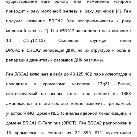
существование еще одного гена, изменение которого
приводит к раку молочной железы и раку яичников
[
4
]
. Ген
получил название
BRCA2
(ген восприимчивости к раку
молочной железы 2). Ген
BRCA2
расположен на хромосоме
13 (13q12-13). Основная функция генов
BRCA1
и
BRCA2
репарация ДНК, но их структура и роль в
репарации двунитевых разрывов ДНК различны.
Ген
BRCA1
включает в себя до 43 125 482 пар нуклеотидов и
находится в хромосоме человека 17q21. Белок,
синтезируемый на основе этого гена состоит из 1863
аминокислот и в его составе можно выделить три важных
участка: RING, домен NLS (сигналы ядерной локализации), и
домена
BRCA1
C-Terminus (BRCT). Ген
BRCA2
расположен в
13 хромосоме и состоит из 32 399 671 нуклеотидов