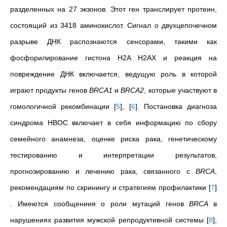
разделенных на 27 экзонов. Этот ген транслирует протеин,
состоящий из 3418 аминокислот. Сигнал о двухцепочечном
разрыве ДНК распознаются сенсорами, такими как
фосфорилирование гистона H2A H2AX и реакция на
повреждение ДНК включается, ведущую роль в которой
играют продукты генов
BRCA1
и
BRCA2
, которые участвуют в
гомологичной рекомбинации
[
5
]
,
[
6
]
. Постановка диагноза
синдрома HBOC включает в себя информацию по сбору
семейного анамнеза, оценке риска рака, генетическому
тестированию и интерпретации результатов,
прогнозированию и лечению рака, связанного с
BRCA
,
рекомендациям по скринингу и стратегиям профилактики
[
7
]
.
Имеются сообщениия
о роли мутаций генов
BRCA
в
нарушениях развития мужской репродуктивной системы
[
8
]
,