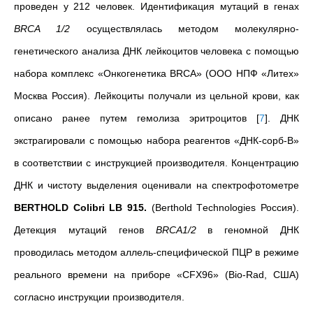
проведен у 212 человек. Идентификация мутаций в генах
ВRCA 1/2
осуществлялась методом молекулярно-
генетического анализа ДНК лейкоцитов человека с помощью
набора комплекс «Онкогенетика BRCA» (ООО НПФ «Литех»
Москва Россия). Лейкоциты получали из цельной крови, как
описано ранее путем гемолиза эритроцитов
[
7
]
. ДНК
экстрагировали с помощью набора реагентов «ДНК-сорб-B»
в соответствии с инструкцией производителя. Концентрацию
ДНК и чистоту выделения оценивали на спектрофотометре
BERTHOLD Colibri LB 915.
(Вerthold Тechnologies Россия).
Детекция мутаций генов
BRCA1/2
в геномной ДНК
проводилась методом аллель-специфической ПЦР в режиме
реального времени на приборе «CFX96» (Bio-Rad, США)
согласно инструкции производителя.