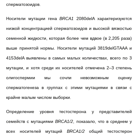
сперматозоидов.
Носители мутации гена
BRCA1
2080delA характеризуются
низкой концентрацией сперматозоидов и высокой вязкостью
семенной жидкости, которая более чем вдвое (в 2,205 раза)
выше принятой нормы. Носители мутаций 3819delGTAAA и
4153delA выявлены в самых малых количествах, всего по 3
мутации, и хотя среди их носителей отмечена 2–3 степень
олигоспермии мы сочли невозможным оценку
сперматогенеза в группах с этими мутациями в связи с
крайне малым числом выборки.
Определение уровня тестостерона у представителей
семейств с мутациями
BRCA1/2
, показало, что в среднем у
всех носителей мутаций
BRCA1/2
общий тестостерон