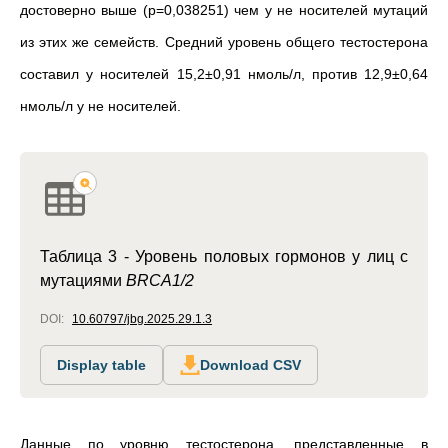
достоверно выше (p=0,038251) чем у не носителей мутаций
из этих же семейств. Средний уровень общего тестостерона
составил у носителей 15,2±0,91 нмоль/л, против 12,9±0,64
нмоль/л у не носителей.
Таблица 3 -
Уровень половых гормонов у лиц с
мутациями
BRCA1/2
DOI:
10.60797/jbg.2025.29.1.3
Display table
Download CSV
Данные по уровню тестостерона, представленные в