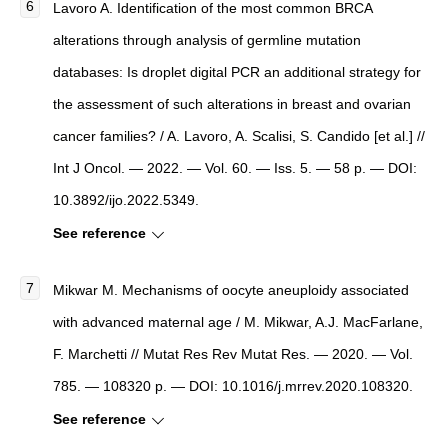
Lavoro A. Identification of the most common BRCA
alterations through analysis of germline mutation
databases: Is droplet digital PCR an additional strategy for
the assessment of such alterations in breast and ovarian
cancer families? / A. Lavoro, A. Scalisi, S. Candido [et al.] //
Int J Oncol. — 2022. — Vol. 60. — Iss. 5. — 58 p. — DOI:
10.3892/ijo.2022.5349.
See reference
Mikwar M. Mechanisms of oocyte aneuploidy associated
with advanced maternal age / M. Mikwar, A.J. MacFarlane,
F. Marchetti // Mutat Res Rev Mutat Res. — 2020. — Vol.
785. — 108320 p. — DOI: 10.1016/j.mrrev.2020.108320.
See reference