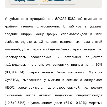
У субъектов с мутацией гена
BRCA1
5382insC отмечается
крайняя степень олигоспермии. В таблице 2 указаны
средние цифры концентрации сперматозоидов в этой
выборке, однако из 12 человек, выявленных нами с этой
мутацией, у 5 в сперме вообще не было сперматозоидов, т.е.
наблюдалась азооспермия. У остальных пациентов
наблюдалась 4 степень олигоспермии, причем почти 90%
(89,01±0,74) сперматозоидов были мертвыми. Мутация
Cys61Gly, выявленная у мужчин в семьях с синдромом
HBOC, характеризуется астенозооспермией, т.е. резким
снижением числа активно подвижных сперматозоидов
(12,8±0,54%) и увеличением доли (64,01±0,62%) мертвых