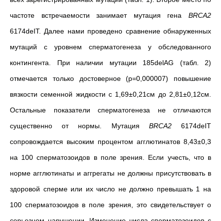
частоте встречаемости занимает мутация гена
BRCA2
6174deIT. Далее нами проведено сравнение обнаруженных
мутаций с уровнем сперматогенеза у обследованного
контингента. При наличии мутации 185delAG (табл. 2)
отмечается только достоверное (p=0,000007)
повышение
вязкости семенной жидкости с 1,69±0,21см до 2,81±0,12см.
Остальные показатели сперматогенеза не отличаются
существенно от нормы. Мутация
BRCA2
6174deIT
сопровождается высоким процентом агглютинатов 8,43±0,3
на 100 сперматозоидов в поле зрения. Если учесть, что в
норме агглютинаты и аггрегаты не должны присутствовать в
здоровой сперме или их число не должно превышать 1 на
100 сперматозоидов в поле зрения, это свидетельствует о
серьезном нарушении. Изменение числа сперматозоидов с