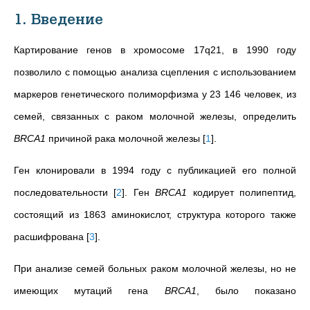
1. Введение
Картирование генов в хромосоме 17q21, в 1990 году
позволило с помощью анализа сцепления с использованием
маркеров генетического полиморфизма у 23 146 человек, из
семей, связанных с раком молочной железы, определить
BRCA1
причиной рака молочной железы
[
1
]
.
Ген клонировали в 1994 году с публикацией его полной
последовательности
[
2
]
. Ген
BRCA1
кодирует полипептид,
состоящий из 1863 аминокислот, структура которого также
расшифрована
[
3
]
.
При анализе семей больных раком молочной железы, но не
имеющих мутаций гена
BRCA1
, было показано