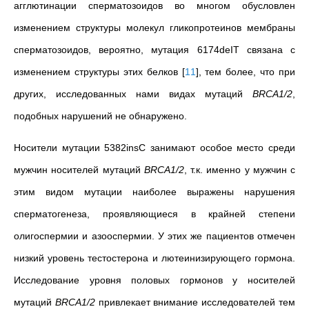
агглютинации сперматозоидов во многом обусловлен
изменением структуры молекул гликопротеинов мембраны
сперматозоидов, вероятно, мутация
6174deIT связана с
изменением структуры этих белков
[
11
]
, тем более, что при
других, исследованных нами видах мутаций
BRCA1/2
,
подобных нарушений не обнаружено.
Носители мутации 5382insC занимают особое место среди
мужчин носителей мутаций
BRCA1/2
, т.к. именно у мужчин с
этим видом мутации наиболее выражены нарушения
сперматогенеза, проявляющиеся в крайней степени
олигоспермии и азооспермии. У этих же пациентов отмечен
низкий уровень тестостерона и лютеинизирующего гормона.
Исследование уровня половых гормонов у носителей
мутаций
BRCA1/2
привлекает внимание исследователей тем