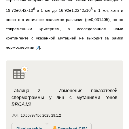
6
6
19,72±0,42х10
в 1 мл до 16,92±1,2242х10
в 1 мл, хотя и
носит статистически значимое различие (p=0,031405), но по
современным критериям
,
в исследованном нами
контингенте с указанной мутацией не выходит за рамки
нормоспермии
[
8
]
.
Таблица 2 -
Изменения показателей
спермограммы у лиц с мутациями генов
BRCA1/2
DOI:
10.60797/jbg.2025.29.1.2
Display table
Download CSV