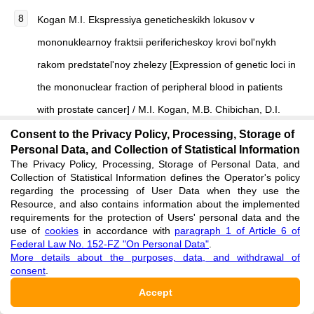
Kogan M.I. Ekspressiya geneticheskikh lokusov v
mononuklearnoy fraktsii perifericheskoy krovi bol'nykh
rakom predstatel'noy zhelezy [Expression of genetic loci in
the mononuclear fraction of peripheral blood in patients
with prostate cancer] / M.I. Kogan, M.B. Chibichan, D.I.
Vodolazhskiy // Onkourologiya [Oncourology]. — 2012. —
Consent to the Privacy Policy, Processing, Storage of
Personal Data, and Collection of Statistical Information
№ 1. — P. 40–48. [in Russian]
The Privacy Policy, Processing, Storage of Personal Data, and
See reference
Collection of Statistical Information defines the Operator's policy
regarding the processing of User Data when they use the
Resource, and also contains information about the implemented
D'Elia G. Increased Risk of Hereditary Prostate Cancer in
requirements for the protection of Users' personal data and the
use of
cookies
in accordance with
paragraph 1 of Article 6 of
Italian Families with Hereditary Breast and Ovarian Cancer
Federal Law No. 152-FZ "On Personal Data"
.
More details about the purposes, data, and withdrawal of
Syndrome Harboring Mutations in BRCA and in Other
consent
.
Susceptibility Genes / G. D'Elia, G. Caliendo, M.M. Tzioni
Accept
[et al.] // Genes (Basel). — 2022. — Vol. 13. — Iss. 10. —