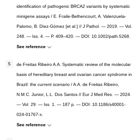
identification of pathogenic BRCA2 variants by systematic
minigene assays / E. Fraile-Bethencourt, A. Valenzuela-
Palomo, B. Díez-Gómez [et al.] // J Pathol. — 2019. — Vol.
248. — Iss. 4. — P. 409–420. — DOI: 10.1002/path.5268.
See reference
de Freitas Ribeiro A.A. Systematic review of the molecular
basis of hereditary breast and ovarian cancer syndrome in
Brazil: the current scenario / A.A. de Freitas Ribeiro,
N.M.C. Junior, L.L. Dos Santos // Eur J Med Res. — 2024.
— Vol. 29. — Iss. 1. — 187 p. — DOI: 10.1186/s40001-
024-01767-x.
See reference