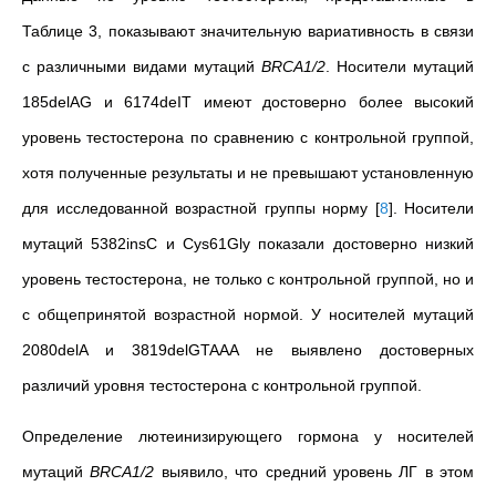
Таблице
3
, показывают значительную вариативность в связи
с различными видами мутаций
BRCA1/2
. Носители мутаций
185delAG и 6174deIT имеют достоверно более высокий
уровень тестостерона по сравнению с контрольной группой,
хотя полученные результаты и не превышают установленную
для исследованной возрастной группы норму
[
8
]
. Носители
мутаций 5382insC и Cys61Gly показали достоверно низкий
уровень тестостерона, не только с контрольной группой, но и
с общепринятой возрастной нормой. У носителей мутаций
2080delA и 3819delGTAAA не выявлено достоверных
различий уровня тестостерона с контрольной группой.
Определение лютеинизирующего гормона у носителей
мутаций
BRCA1/2
выявило, что средний уровень ЛГ в этом