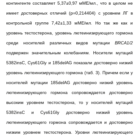
контингенте составляет 5,37
±0,97
мМЕ/мл., что в целом не
имеет достоверных отличий (p=0,214404) с уровнем ЛГ в
контрольной группе
7,42±1,33
мМЕ/мл. Но так же как и
уровень тестостерона, уровень лютеинизирующего гормона
среди носителей различных видов мутации
BRCA1/2
подвержен значительным колебаниям. Носители мутаций
5382insC, Cys61Gly и 185delAG показали достоверно низкий
уровень лютеинизирующего гормона (таб. 3). Причем если у
носителей мутации 185delAG достоверно низкий уровень
лютеинизирующего гормона сопровождается достоверно
высоким уровнем тестостерона, то у носителей мутаций
5382insC и Cys61Gly достоверно низкий уровень
лютеинизирующего гормона сопровождается и достоверно
низким уровнем тестостерона. Уровни лютеинизирующего