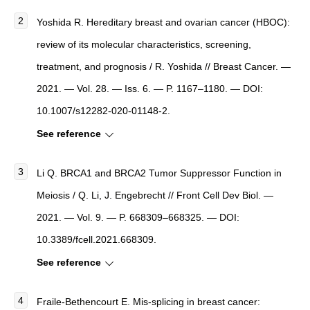
Yoshida R. Hereditary breast and ovarian cancer (HBOC):
review of its molecular characteristics, screening,
treatment, and prognosis / R. Yoshida // Breast Cancer. —
2021. — Vol. 28. — Iss. 6. — P. 1167–1180. — DOI:
10.1007/s12282-020-01148-2.
See reference
Li Q. BRCA1 and BRCA2 Tumor Suppressor Function in
Meiosis / Q. Li, J. Engebrecht // Front Cell Dev Biol. —
2021. — Vol. 9. — P. 668309–668325. — DOI:
10.3389/fcell.2021.668309.
See reference
Fraile-Bethencourt E. Mis-splicing in breast cancer: