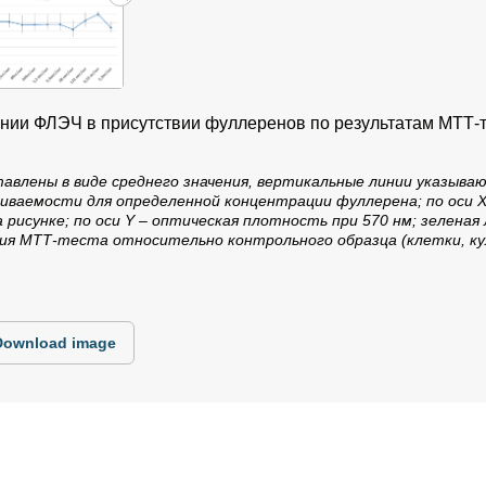
нии ФЛЭЧ в присутствии фуллеренов по результатам МТТ-т
влены в виде среднего значения, вертикальные линии указыва
иваемости для определенной концентрации фуллерена; по оси 
 рисунке; по оси Y – оптическая плотность при 570 нм; зеленая 
ия МТТ-теста относительно контрольного образца (клетки, к
Download image