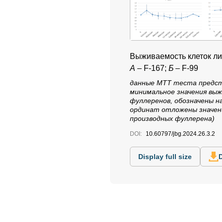
Выживаемость клеток ли
А
– F-167;
Б
– F-99
данные МТТ теста предста
минимальное значения выж
фуллеренов, обозначены на
ординат отложены значен
производных фуллерена)
DOI:
10.60797/jbg.2024.26.3.2
Display full size