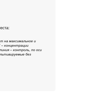
еста:
ют на максимальное и
Х – концентрации
линия – контроль, по оси
ультивируемые без