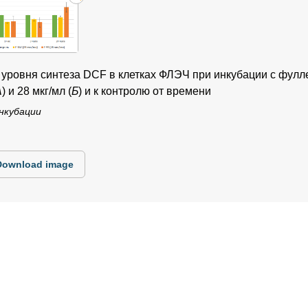
уровня синтеза DCF в клетках ФЛЭЧ при инкубации с фулле
А
) и 28 мкг/мл (
Б
) и к контролю от времени
инкубации
Download image